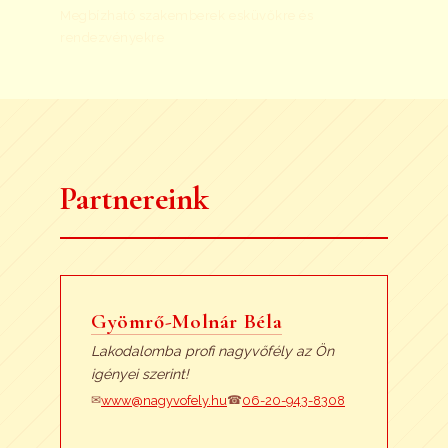
Megbízható szakemberek esküvőkre és
rendezvényekre
Partnereink
Gyömrő-Molnár Béla
Lakodalomba profi nagyvőfély az Ön
igényei szerint!
www@nagyvofely.hu
06-20-943-8308
✉
☎